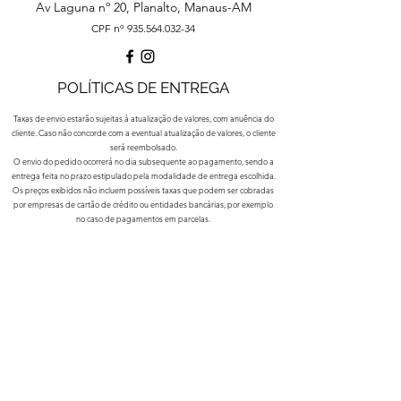
Av Laguna nº 20, Planalto, Manaus-AM
CPF nº
935.564.032-34
POLÍTICAS DE ENTREGA
Taxas de envio estarão sujeitas à atualização de valores, com anuência do
cliente. Caso não concorde com a eventual atualização de valores, o cliente
será reembolsado.
O envio do pedido ocorrerá no dia subsequente ao pagamento, sendo a
entrega feita no prazo estipulado pela modalidade de entrega escolhida.
Os preços exibidos não incluem possíveis taxas que podem ser cobradas
por empresas de cartão de crédito ou entidades bancárias, por exemplo
no caso de pagamentos em parcelas.
POLÍTICAS DE TROCA, DEVOLUÇÃO E
REEMBOLSO
Caso a encomenda chegue avariada, o estorno poderá ser requisitado no
prazo de 7 (sete) dias corridos a partir do recebimento do
produto, mediante contato com o site e remessa do produto avariado à
loja. O envio será custeado pelo cliente.
A restituição dos valores pagos utilizando a mesma forma de pagamento
escolhida no processo de compras.
Em compras pagas com cartão de crédito, a administradora do cartão será